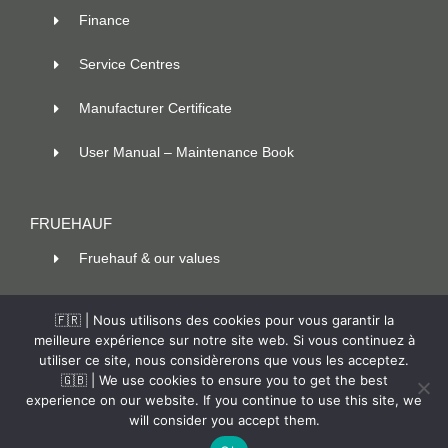
Finance
Service Centres
Manufacturer Certificate
User Manual – Maintenance Book
FRUEHAUF
Fruehauf & our values
100 ans d’innovation
🇫🇷 | Nous utilisons des cookies pour vous garantir la
meilleure expérience sur notre site web. Si vous continuez à
Contact
utiliser ce site, nous considèrerons que vous les acceptez.
🇬🇧 | We use cookies to ensure you to get the best
experience on our website. If you continue to use this site, we
will consider you accept them.
© Copyright –
2026 |
Fruehauf
|
Legal Notice
| All rights