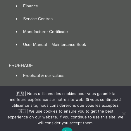
Finance
Service Centres
Manufacturer Certificate
User Manual – Maintenance Book
FRUEHAUF
Fruehauf & our values
100 ans d’innovation
🇫🇷 | Nous utilisons des cookies pour vous garantir la
meilleure expérience sur notre site web. Si vous continuez à
Contact
utiliser ce site, nous considèrerons que vous les acceptez.
🇬🇧 | We use cookies to ensure you to get the best
experience on our website. If you continue to use this site, we
will consider you accept them.
© Copyright –
2026 |
Fruehauf
|
Legal Notice
| All rights