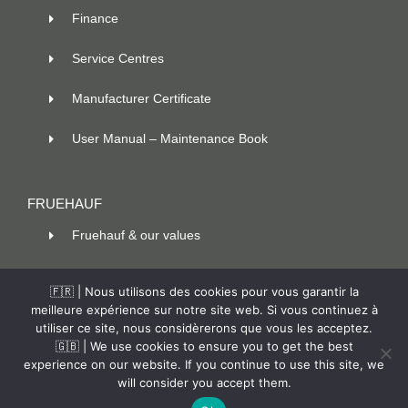
Finance
Service Centres
Manufacturer Certificate
User Manual – Maintenance Book
FRUEHAUF
Fruehauf & our values
100 ans d’innovation
🇫🇷 | Nous utilisons des cookies pour vous garantir la
meilleure expérience sur notre site web. Si vous continuez à
Contact
utiliser ce site, nous considèrerons que vous les acceptez.
🇬🇧 | We use cookies to ensure you to get the best
experience on our website. If you continue to use this site, we
will consider you accept them.
© Copyright –
2026 |
Fruehauf
|
Legal Notice
| All rights