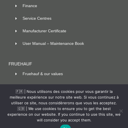
Finance
Service Centres
Manufacturer Certificate
User Manual – Maintenance Book
FRUEHAUF
Fruehauf & our values
100 ans d’innovation
🇫🇷 | Nous utilisons des cookies pour vous garantir la
meilleure expérience sur notre site web. Si vous continuez à
Contact
utiliser ce site, nous considèrerons que vous les acceptez.
🇬🇧 | We use cookies to ensure you to get the best
experience on our website. If you continue to use this site, we
will consider you accept them.
© Copyright –
2026 |
Fruehauf
|
Legal Notice
| All rights